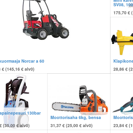
Mini kaiv
SV08, 10
175,70 € (
kuormaaja Norcar a 60
Klapikone
 € (
145,16
€
alv0)
28,86 € (
2
apainepesuri 130bar
Moottorisaha 6kg, bensa
Moottoris
€ (
35,00
€
alv0)
31,37 € (
25,00
€
alv0)
23,84 € (
1