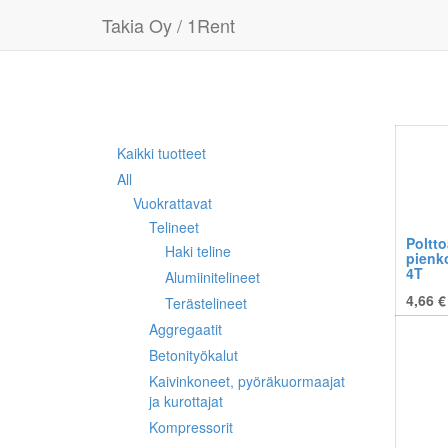
Takia Oy / 1Rent
Kaikki tuotteet
All
Vuokrattavat
Telineet
Poltto
Haki teline
pienk
4T
Alumiinitelineet
4,66 €
Terästelineet
Aggregaatit
Betonityökalut
Kaivinkoneet, pyöräkuormaajat
ja kurottajat
Kompressorit