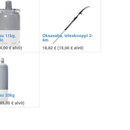
su 11kg,
Oksasaha, teleskooppi 2-
lo
4m
4,00
€
alv0)
18,82 € (
15,00
€
alv0)
su 33kg
95,00
€
alv0)