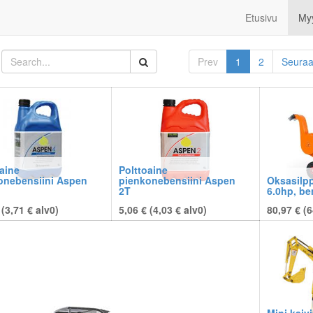
Etusivu
My
Prev
1
2
Seura
aine
Polttoaine
onebensiini Aspen
pienkonebensiini Aspen
Oksasilpp
2T
6.0hp, be
 (
3,71
€
alv0)
5,06 € (
4,03
€
alv0)
80,97 € (
6