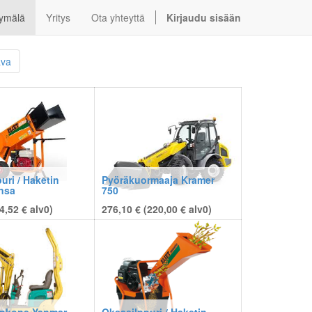
ymälä
Yritys
Ota yhteyttä
Kirjaudu sisään
ava
uri / Haketin
Pyöräkuormaaja Kramer
nsa
750
4,52
€
alv0)
276,10 € (
220,00
€
alv0)