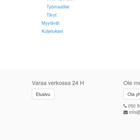
Työmaatilat
Täryt
Myytävät
Kuljetukset
Varaa verkossa 24 H
Ole me
Etusivu
Ota yh
050 5
info@