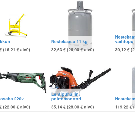
Nestekaa
ikkuri
Nestekaasu 11 kg
vaihtopul
€ (
16,21
€
alv0)
32,63 € (
26,00
€
alv0)
30,12 € (
2
Lehtipuhallin,
osaha 220v
polttomoottori
Nestekaa
€ (
22,00
€
alv0)
35,14 € (
28,00
€
alv0)
119,22 € (