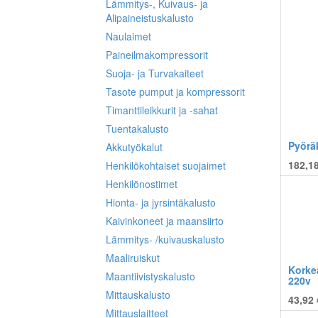
Lämmitys-, Kuivaus- ja
Alipaineistuskalusto
Naulaimet
Paineilmakompressorit
Suoja- ja Turvakaiteet
Tasote pumput ja kompressorit
Timanttileikkurit ja -sahat
Tuentakalusto
Pyörä
Akkutyökalut
182,18
Henkilökohtaiset suojaimet
Henkilönostimet
Hionta- ja jyrsintäkalusto
Kaivinkoneet ja maansiirto
Lämmitys- /kuivauskalusto
Maaliruiskut
Korke
Maantiivistyskalusto
220v
Mittauskalusto
43,92 
Mittauslaitteet