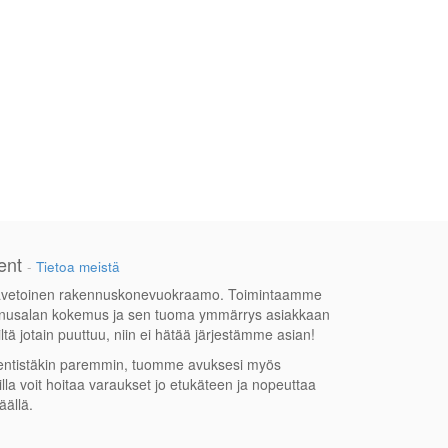
ent
-
Tietoa meistä
jävetoinen rakennuskonevuokraamo. Toimintaamme
nnusalan kokemus ja sen tuoma ymmärrys asiakkaan
ltä jotain puuttuu, niin ei hätää järjestämme asian!
entistäkin paremmin, tuomme avuksesi myös
illa voit hoitaa varaukset jo etukäteen ja nopeuttaa
äällä.