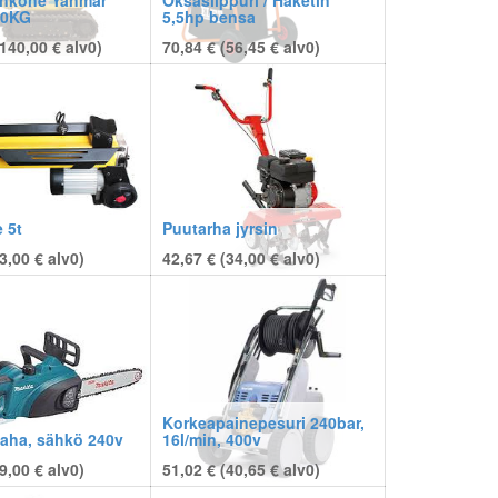
inkone Yanmar
Oksasilppuri / Haketin
00KG
5,5hp bensa
140,00
€
alv0)
70,84 € (
56,45
€
alv0)
 5t
Puutarha jyrsin
3,00
€
alv0)
42,67 € (
34,00
€
alv0)
Korkeapainepesuri 240bar,
aha, sähkö 240v
16l/min, 400v
9,00
€
alv0)
51,02 € (
40,65
€
alv0)