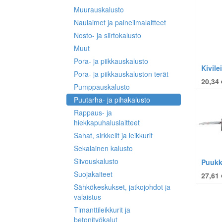
Muurauskalusto
Naulaimet ja paineilmalaitteet
Nosto- ja siirtokalusto
Muut
Pora- ja piikkauskalusto
Kivile
Pora- ja piikkauskaluston terät
20,34 
Pumppauskalusto
Puutarha- ja pihakalusto
Rappaus- ja
hiekkapuhaluslaitteet
Sahat, sirkkelit ja leikkurit
Sekalainen kalusto
Siivouskalusto
Puukk
Suojakaiteet
27,61 
Sähkökeskukset, jatkojohdot ja
valaistus
Timanttileikkurit ja
betonityökalut