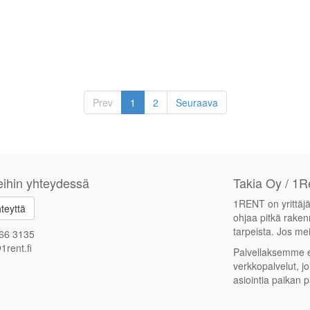
Prev
1
2
Seuraava
ihin yhteydessä
Takia Oy / 1R
1RENT on yrittä
teyttä
ohjaa pitkä rake
tarpeista. Jos mei
66 3135
1rent.fi
Palvellaksemme 
verkkopalvelut, jo
asiointia paikan p