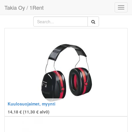
Takia Oy / 1Rent
Toggl
navig
Kuulosuojaimet, myynti
14,18 € (
11,30
€
alv0)