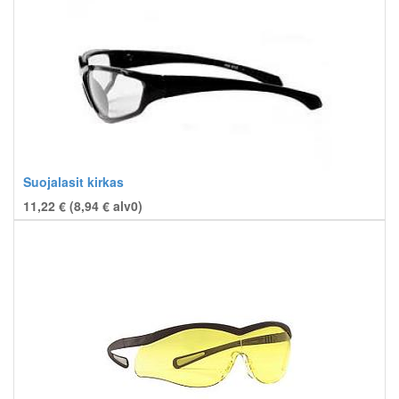
Suojalasit kirkas
11,22 € (
8,94
€
alv0)