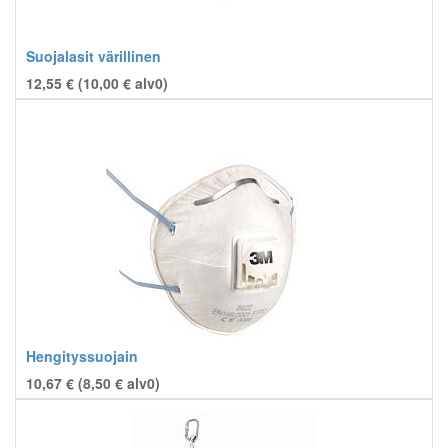
Suojalasit värillinen
12,55 € (
10,00
€
alv0)
Hengityssuojain
10,67 € (
8,50
€
alv0)