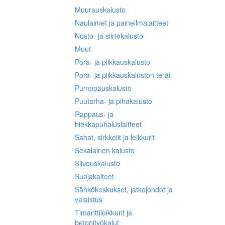
Muurauskalusto
Naulaimet ja paineilmalaitteet
Nosto- ja siirtokalusto
Muut
Pora- ja piikkauskalusto
Pora- ja piikkauskaluston terät
Pumppauskalusto
Puutarha- ja pihakalusto
Rappaus- ja
hiekkapuhaluslaitteet
Sahat, sirkkelit ja leikkurit
Sekalainen kalusto
Siivouskalusto
Suojakaiteet
Sähkökeskukset, jatkojohdot ja
valaistus
Timanttileikkurit ja
betonityökalut