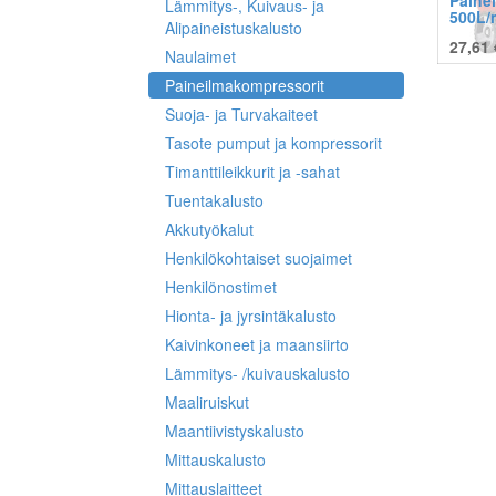
Paine
Lämmitys-, Kuivaus- ja
500L/
Alipaineistuskalusto
27,61 
Naulaimet
Paineilmakompressorit
Suoja- ja Turvakaiteet
Tasote pumput ja kompressorit
Timanttileikkurit ja -sahat
Tuentakalusto
Akkutyökalut
Henkilökohtaiset suojaimet
Henkilönostimet
Hionta- ja jyrsintäkalusto
Kaivinkoneet ja maansiirto
Lämmitys- /kuivauskalusto
Maaliruiskut
Maantiivistyskalusto
Mittauskalusto
Mittauslaitteet