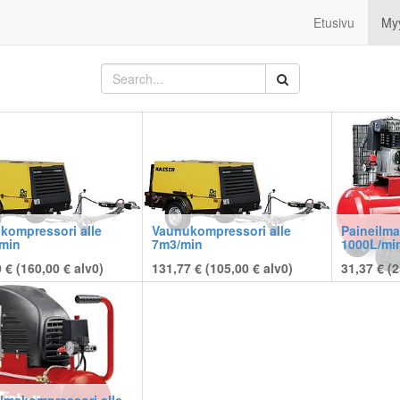
Etusivu
My
kompressori alle
Vaunukompressori alle
Paineilma
min
7m3/min
1000L/mi
 € (
160,00
€
alv0)
131,77 € (
105,00
€
alv0)
31,37 € (
2