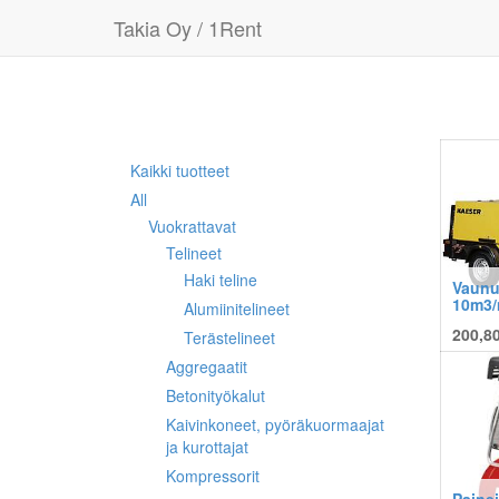
Takia Oy / 1Rent
Kaikki tuotteet
All
Vuokrattavat
Telineet
Haki teline
Vaunu
10m3/
Alumiinitelineet
200,80
Terästelineet
Aggregaatit
Betonityökalut
Kaivinkoneet, pyöräkuormaajat
ja kurottajat
Kompressorit