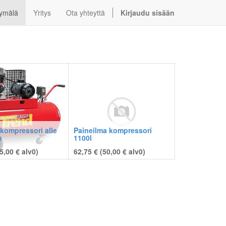
ymälä
Yritys
Ota yhteyttä
Kirjaudu sisään
kompressori alle
Paineilma kompressori
n
1100l
5,00
€
alv0)
62,75 € (
50,00
€
alv0)