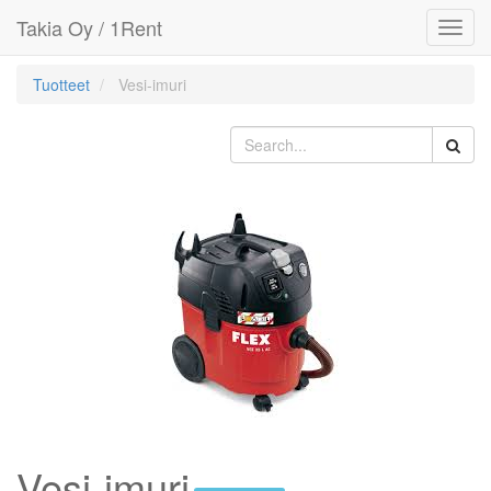
Takia Oy / 1Rent
Toggl
navig
Tuotteet
Vesi-imuri
Vesi-imuri