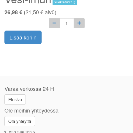
Vuokratuote
(
21,50
€
alv0)
26,98 €
Lisää koriin
Varaa verkossa 24 H
Etusivu
Ole meihin yhteydessä
Ota yhteyttä
050 566 3135