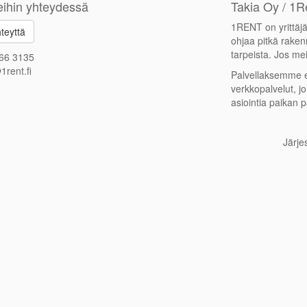
ihin yhteydessä
Takia Oy / 1R
1RENT on yrittä
teyttä
ohjaa pitkä rake
tarpeista. Jos mei
66 3135
1rent.fi
Palvellaksemme 
verkkopalvelut, jo
asiointia paikan p
Järje