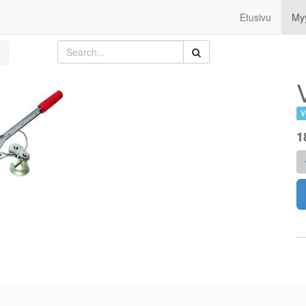
Etusivu
My
V
1