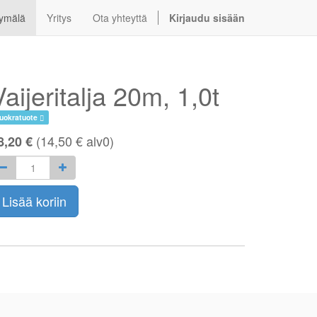
ymälä
Yritys
Ota yhteyttä
Kirjaudu sisään
Vaijeritalja 20m, 1,0t
uokratuote
(
14,50
€
alv0)
8,20 €
Lisää koriin