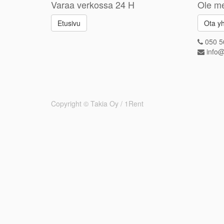
Varaa verkossa 24 H
Ole me
Etusivu
Ota yh
050 5
info@
Copyright ©
Takia Oy / 1Rent