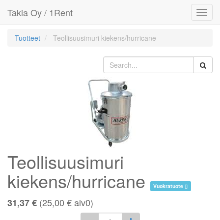
Takia Oy / 1Rent
Toggl
navig
Tuotteet
Teollisuusimuri kiekens/hurricane
Teollisuusimuri
kiekens/hurricane
Vuokratuote
(
25,00
€
alv0)
31,37 €