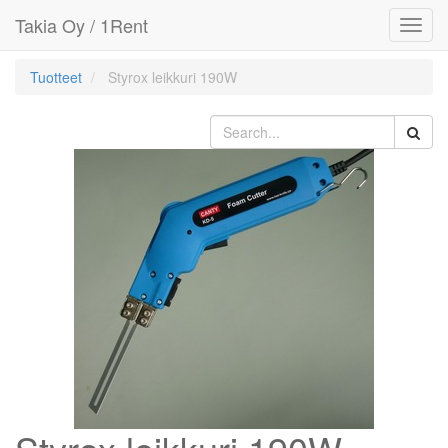
Takia Oy / 1Rent
Toggl
navig
Tuotteet
Styrox leikkuri 190W