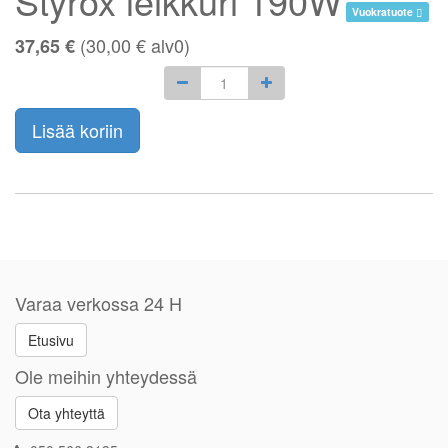
Styrox leikkuri 190W
Vuokratuote
(
30,00
€
alv0)
37,65 €
Lisää koriin
Varaa verkossa 24 H
Etusivu
Ole meihin yhteydessä
Ota yhteyttä