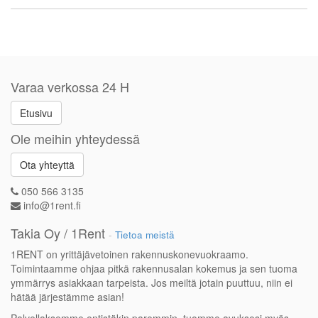
Varaa verkossa 24 H
Etusivu
Ole meihin yhteydessä
Ota yhteyttä
050 566 3135
info@1rent.fi
Takia Oy / 1Rent
-
Tietoa meistä
1RENT on yrittäjävetoinen rakennuskonevuokraamo.
Toimintaamme ohjaa pitkä rakennusalan kokemus ja sen tuoma
ymmärrys asiakkaan tarpeista. Jos meiltä jotain puuttuu, niin ei
hätää järjestämme asian!