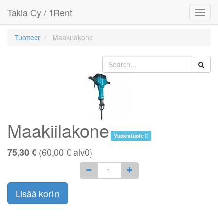
Takia Oy / 1Rent
Toggl
navig
Tuotteet
Maakiilakone
Maakiilakone
Vuokratuote
(
60,00
€
alv0)
75,30 €
Lisää koriin