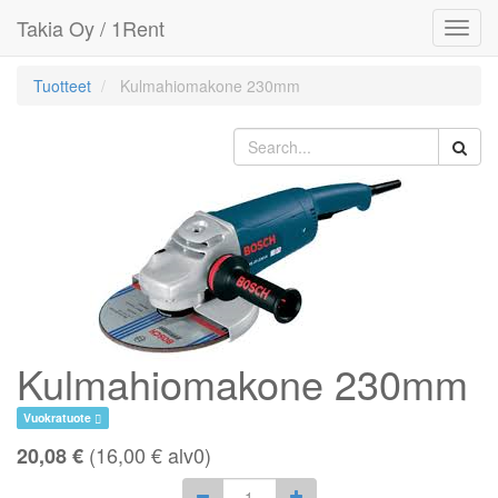
Takia Oy / 1Rent
Toggl
navig
Tuotteet
Kulmahiomakone 230mm
Kulmahiomakone 230mm
Vuokratuote
(
16,00
€
alv0)
20,08 €