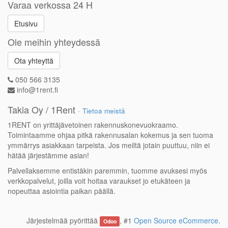
Varaa verkossa 24 H
Etusivu
Ole meihin yhteydessä
Ota yhteyttä
050 566 3135
info@1rent.fi
Takia Oy / 1Rent
-
Tietoa meistä
1RENT on yrittäjävetoinen rakennuskonevuokraamo.
Toimintaamme ohjaa pitkä rakennusalan kokemus ja sen tuoma
ymmärrys asiakkaan tarpeista. Jos meiltä jotain puuttuu, niin ei
hätää järjestämme asian!
Palvellaksemme entistäkin paremmin, tuomme avuksesi myös
verkkopalvelut, joilla voit hoitaa varaukset jo etukäteen ja
nopeuttaa asiointia paikan päällä.
Järjestelmää pyörittää
, #1
Open Source eCommerce
.
Odoo